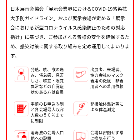
日本展示会協会「展示会業界におけるCOVID-19感染拡
大予防ガイドライン」および展示会場が定める「展示
会における新型コロナウイルス感染防止のための対応
指針」に基づき、ご参加される皆様の安全を確保するた
め、感染対策に関する取り組みを定め運用してまいりま
す。
発熱、咳、喉の痛
出展者、来場者、
み、倦怠感、息苦
協力会社のマスク
しさ、味覚・嗅覚
着用の徹底 非着
異常などの自覚症
用者への着用依頼
状のある方は自粛
事前のお申込み制
非接触体温計等に
と各会場最大収容
よる体温測定
人数の５０％まで
に制限
消毒液の会場入口
会場は密閉せず常
他への設置
に換気を行う