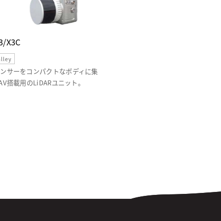
X3/X3C
lley
ンサーをコンパクトなボディに集
AV搭載用のLiDARユニット。