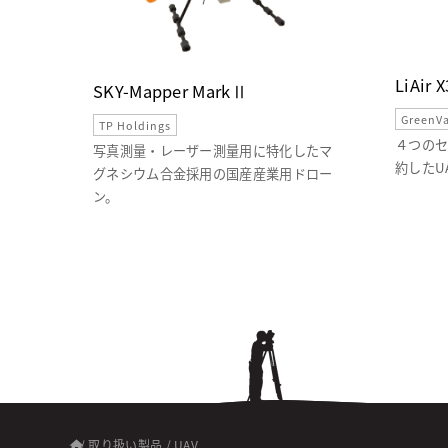
LiAir 
SKY-Mapper MarkⅡ
GreenVa
TP Holdings
４つのセ
写真測量・レーザー測量用に特化したマ
約したU
グネシウム合金採用の国産産業用ドロー
ン。
/
取り扱い製品
/
UAV