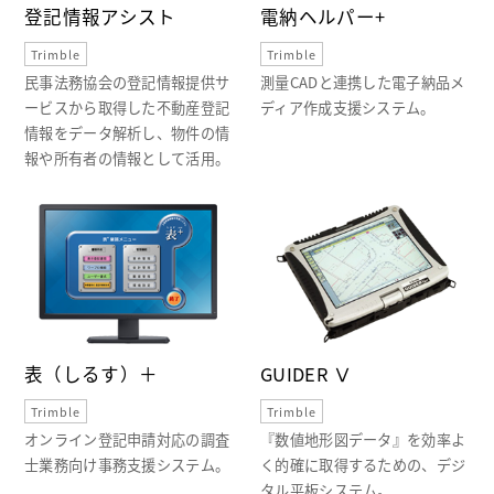
登記情報アシスト
電納ヘルパー+
Trimble
Trimble
民事法務協会の登記情報提供サ
測量CADと連携した電子納品メ
ービスから取得した不動産登記
ディア作成支援システム。
情報をデータ解析し、物件の情
報や所有者の情報として活用。
表（しるす）＋
GUIDER Ⅴ
Trimble
Trimble
オンライン登記申請対応の調査
『数値地形図データ』を効率よ
士業務向け事務支援システム。
く的確に取得するための、デジ
タル平板システム。