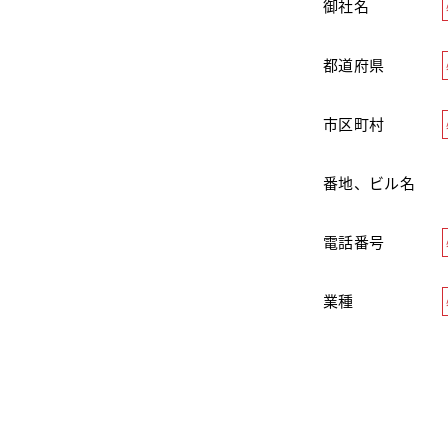
御社名
都道府県
市区町村
番地、ビル名
電話番号
業種