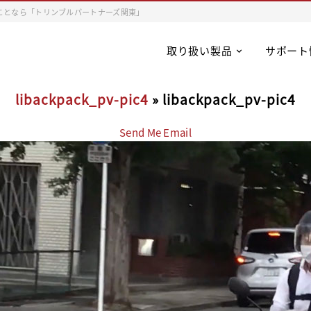
ことなら「トリンブルパートナーズ関東」
取り扱い製品
サポート
libackpack_pv-pic4
» libackpack_pv-pic4
Send Me Email