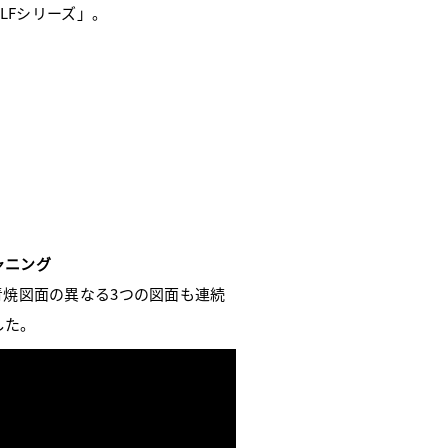
tLFシリーズ」。
ャニング
青焼図面の異なる3つの図面も連続
した。