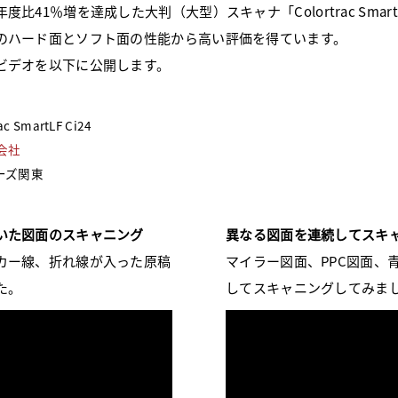
41％増を達成した大判（大型）スキャナ「Colortrac Smar
のハード面とソフト面の性能から高い評価を得ています。
ビデオを以下に公開します。
martLF Ci24
会社
ーズ関東
いた図面のスキャニング
異なる図面を連続してスキ
カー線、折れ線が入った原稿
マイラー図面、PPC図面、
た。
してスキャニングしてみま