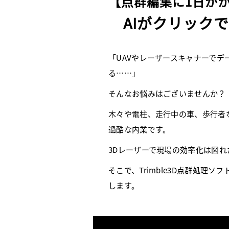
【点群編集に1日か
AIがクリック
「UAVやレーザースキャナーで
る……」
そんなお悩みはございませんか？
木々や電柱、走行中の車、歩行者
過酷な内業です。
3Dレーザーで現場の効率化は図
そこで、Trimble3D点群処理ソフト「
します。