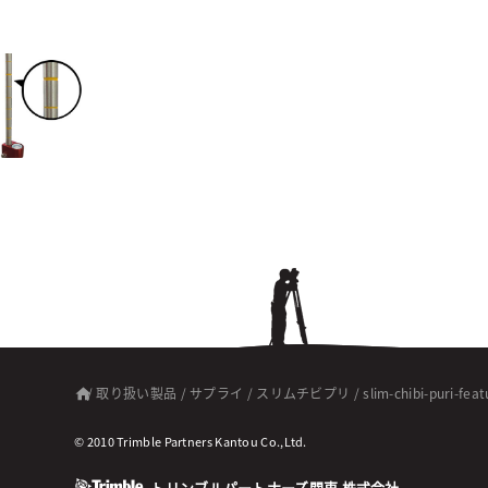
/
取り扱い製品
/
サプライ
/
スリムチビプリ
/
slim-chibi-puri-fea
© 2010 Trimble Partners Kantou Co.,Ltd.
トリンブルパートナーズ関東 株式会社