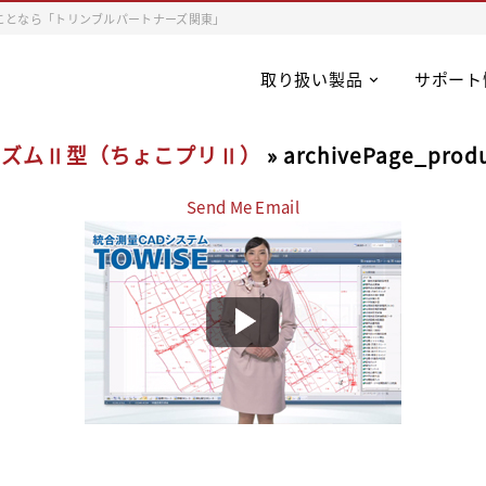
ことなら「トリンブルパートナーズ関東」
取り扱い製品
サポート
リズムⅡ型（ちょこプリⅡ）
» archivePage_pro
Send Me Email