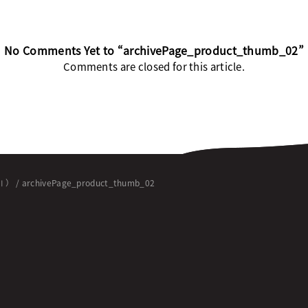
No Comments Yet to “archivePage_product_thumb_02”
Comments are closed for this article.
Ⅱ）
/
archivePage_product_thumb_02