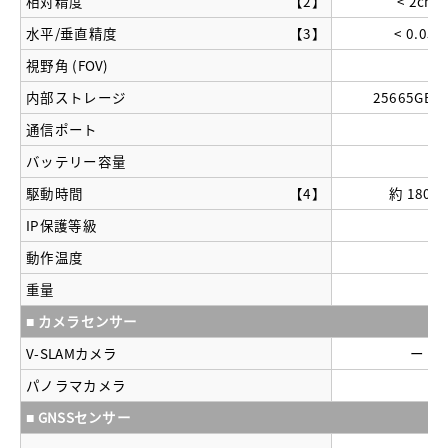
相対精度
【2】
< 2cm
水平/垂直精度
【3】
< 0.05°
視野角 (FOV)
内部ストレージ
25665GB S
通信ポート
バッテリー容量
駆動時間
【4】
約 180分
IP保護等級
動作温度
重量
■ カメラセンサー
V-SLAMカメラ
ー
パノラマカメラ
■ GNSSセンサー