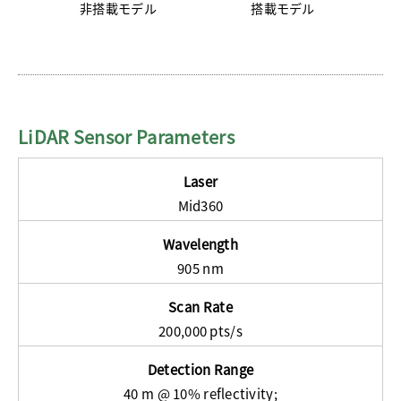
非搭載モデル
搭載モデル
LiDAR Sensor Parameters
Laser
Mid360
Wavelength
905 nm
Scan Rate
200,000 pts/s
Detection Range
40 m @ 10% reflectivity;