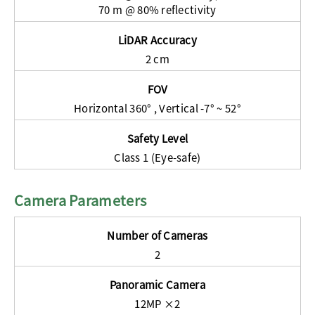
70 m @ 80% reflectivity
LiDAR Accuracy
2 cm
FOV
Horizontal 360° , Vertical -7° ~ 52°
Safety Level
Class 1 (Eye-safe)
Camera Parameters
Number of Cameras
2
Panoramic Camera
12MP ×2