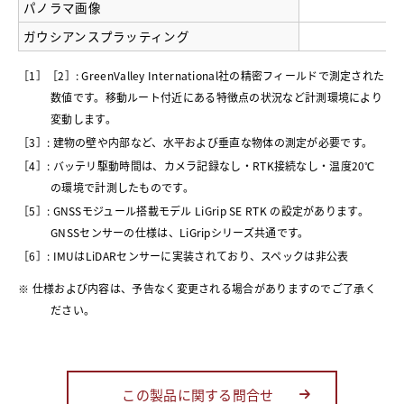
パノラマ画像
ガウシアンスプラッティング
［1］［2］: GreenValley International社の精密フィールドで測定された
数値です。移動ルート付近にある特徴点の状況など計測環境により
変動します。
［3］: 建物の壁や内部など、水平および垂直な物体の測定が必要です。
［4］: バッテリ駆動時間は、カメラ記録なし・RTK接続なし・温度20℃
の環境で計測したものです。
［5］: GNSSモジュール搭載モデル LiGrip SE RTK の設定があります。
GNSSセンサーの仕様は、LiGripシリーズ共通です。
［6］: IMUはLiDARセンサーに実装されており、スペックは非公表
※ 仕様および内容は、予告なく変更される場合がありますのでご了承く
ださい。
この製品に関する問合せ