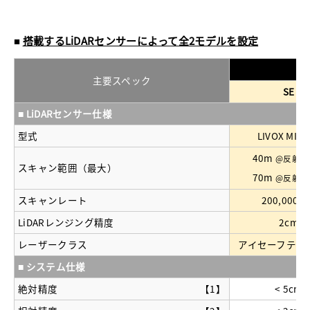
■
搭載するLiDARセンサーによって全2モデルを設定
主要スペック
SE
■ LiDARセンサー仕様
型式
LIVOX MID
40m
@反射率
スキャン範囲（最大）
70m
@反射率
スキャンレート
200,000点
LiDARレンジング精度
2cm
レーザークラス
アイセーフティ Cl
■ システム仕様
絶対精度
【1】
< 5cm