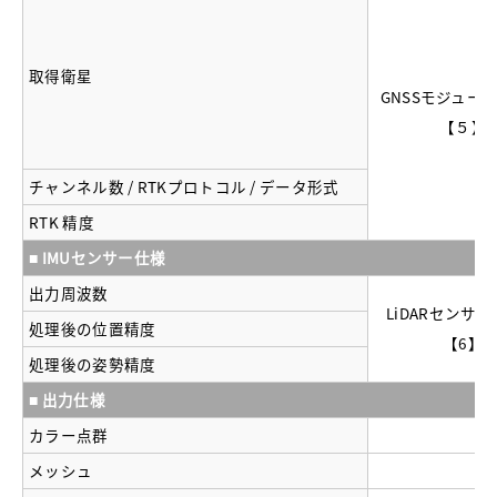
取得衛星
GNSSモジュー
【５】
チャンネル数 / RTKプロトコル / データ形式
RTK 精度
■ IMUセンサー仕様
出力周波数
LiDARセンサ
処理後の位置精度
【6】
処理後の姿勢精度
■ 出力仕様
カラー点群
メッシュ