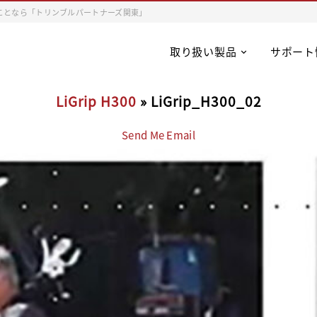
ことなら「トリンブルパートナーズ関東」
取り扱い製品
サポート
LiGrip H300
» LiGrip_H300_02
Send Me Email