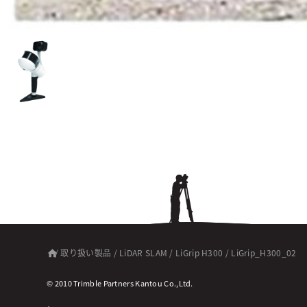
/
取り扱い製品
/
LiDAR SLAM
/
LiGrip H300
/
LiGrip_H300_02
© 2010 Trimble Partners Kantou Co.,Ltd.