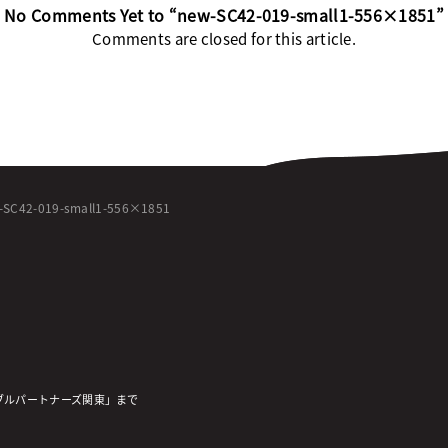
No Comments Yet to “new-SC42-019-small1-556×1851”
Comments are closed for this article.
-SC42-019-small1-556×1851
ブルパートナーズ関東」まで