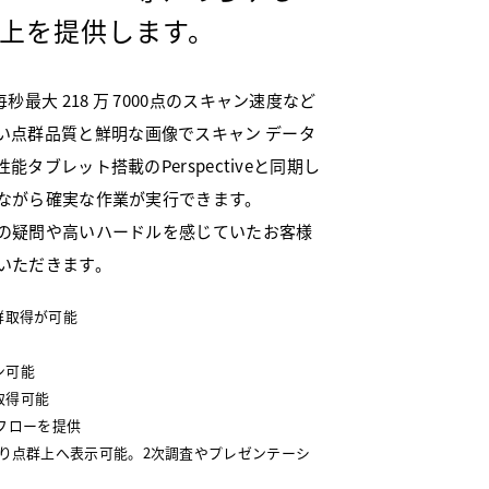
上を提供します。
と毎秒最大 218 万 7000点のスキャン速度など
でにない点群品質と鮮明な画像でスキャン データ
ブレット搭載のPerspectiveと同期し
ながら確実な作業が実行できます。
の疑問や高いハードルを感じていたお客様
いただきます。
点群取得が可能
ン可能
取得可能
ークフローを提供
により点群上へ表示可能。2次調査やプレゼンテーシ