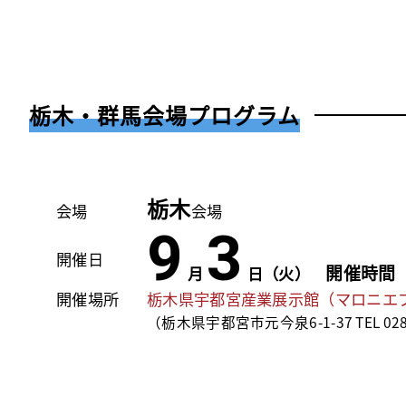
栃木・群馬会場プログラム
栃木
会場
会場
9
3
開催日
開催時間 1
月
日（火）
開催場所
栃木県宇都宮産業展示館（マロニエ
（栃木県宇都宮市元今泉6-1-37 TEL 028-