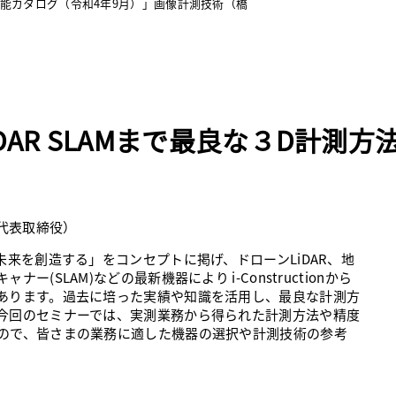
技術性能カタログ（令和4年9月）」画像計測技術（橋
DAR SLAMまで最良な３D計測方
 代表取締役）
未来を創造する」をコンセプトに掲げ、ドローンLiDAR、地
(SLAM)などの最新機器により i-Constructionから
あります。過去に培った実績や知識を活用し、最良な計測方
今回のセミナーでは、実測業務から得られた計測方法や精度
ので、皆さまの業務に適した機器の選択や計測技術の参考